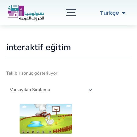
English
İçeriğe
atla
العربية
Türkçe
interaktif eğitim
Tek bir sonuç gösteriliyor