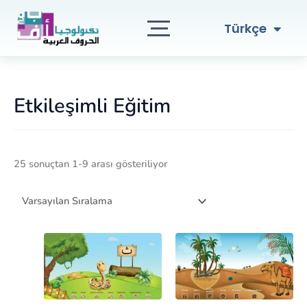
English
İçeriğe
atla
العربية
Türkçe
Etkileşimli Eğitim
25 sonuçtan 1-9 arası gösteriliyor