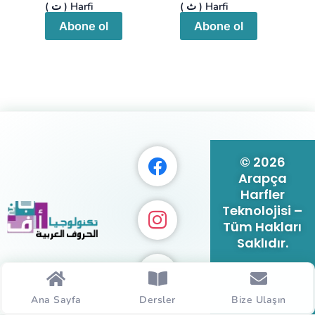
( ث ) Harfi
( ت ) Harfi
Abone ol
Abone ol
© 2026
Arapça
Harfler
Teknolojisi –
Tüm Hakları
Saklıdır.
Ana Sayfa
Dersler
Bize Ulaşın