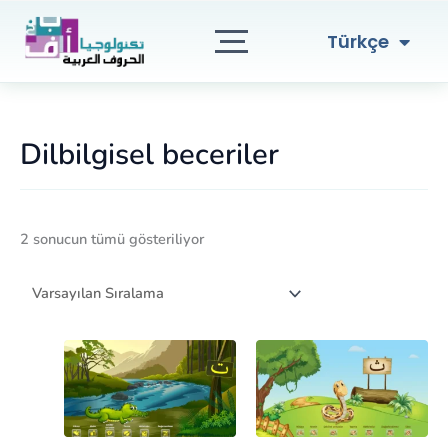
English
İçeriğe
atla
العربية
Türkçe
Dilbilgisel beceriler
2 sonucun tümü gösteriliyor