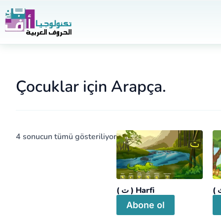
İçeriğe
atla
Çocuklar için Arapça.
4 sonucun tümü gösteriliyor
( ت ) Harfi
Abone ol