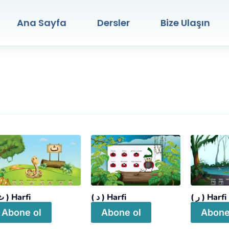
Ana Sayfa
Dersler
Bize Ulaşın
( ر ) Harfi
( د ) Harfi
( ث ) Harfi
Abone ol
Abone ol
Abone