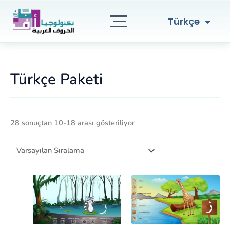
English
İçeriğe
atla
العربية
Türkçe
Türkçe Paketi
28 sonuçtan 10-18 arası gösteriliyor