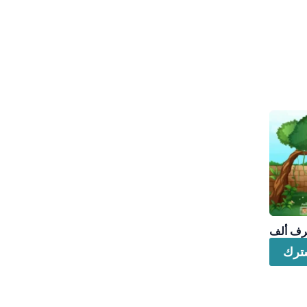
رف ألف
ترك