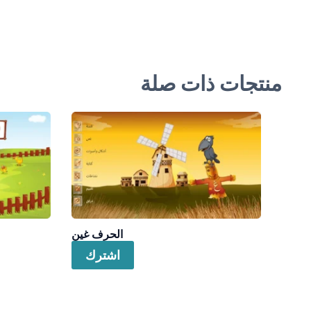
منتجات ذات صلة
الحرف غين
اشترك