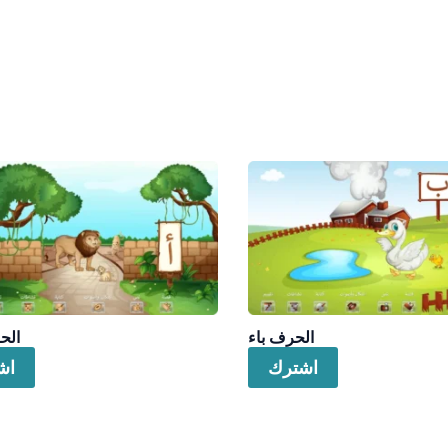
الحرف باء
الح
اشترك
اش